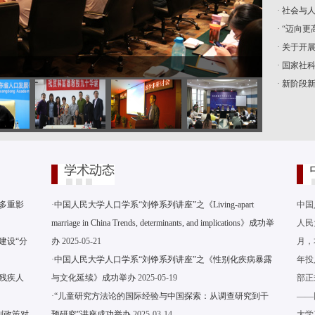
·
社会与人
·
“迈向更
·
关于开展
·
国家社科
·
新阶段新
多重影
·
中国人民大学人口学系“刘铮系列讲座”之《Living-apart
中国
marriage in China Trends, determinants, and implications》成功举
人民
建设“分
办
2025-05-21
月，
·
中国人民大学人口学系“刘铮系列讲座”之《性别化疾病暴露
年投
残疾人
与文化延续》成功举办
2025-05-19
部正
·
“儿童研究方法论的国际经验与中国探索：从调查研究到干
——
别政策对
预研究”讲座成功举办
2025-03-14
大学