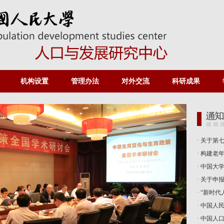
机构设置
管理办法
对外交流
科研成果
·
关于第七
·
构建老年
·
中国大
·
关于申报
·
“新时代
·
中国人民大
·
中国人口